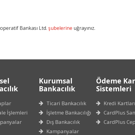
operatif Bankası Ltd.
şubelerine
uğrayınız.
sel
Kurumsal
Ödeme Kan
cılık
Bankacılık
Sistemleri
aplar
Ticari Bankacılık
Kredi Kartlar
le İşlemleri
İşletme Bankacılığı
CardPlus San
panyalar
Dış Bankacılık
CardPlus Ce
Kampanyalar