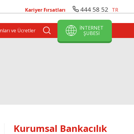
444 58 52
Kariyer Fırsatları
TR
İNTERNET
nları ve Ücretler
ŞUBESİ
Kurumsal Bankacılık