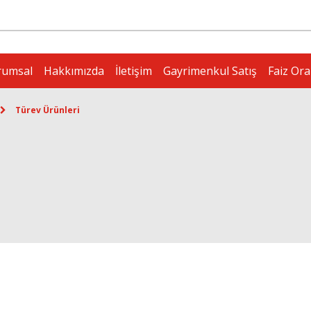
rumsal
Hakkımızda
İletişim
Gayrimenkul Satış
Faiz Ora
Türev Ürünleri