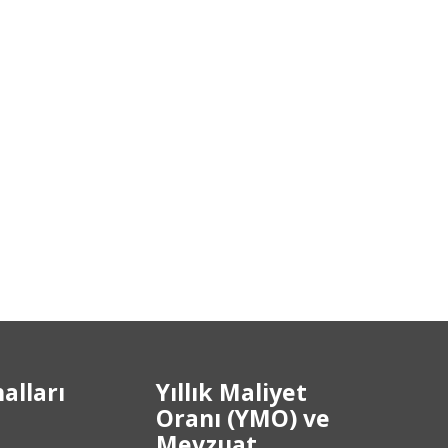
alları
Yıllık Maliyet
Oranı (YMO) ve
Mevzuat