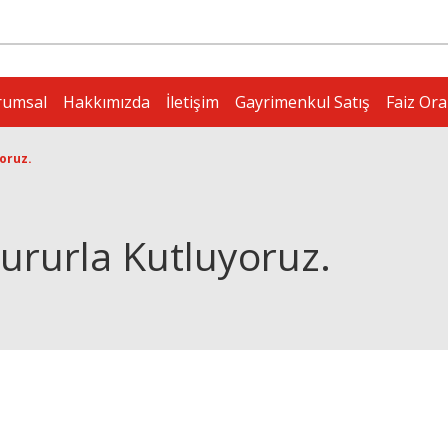
rumsal
Hakkımızda
İletişim
Gayrimenkul Satış
Faiz Ora
yoruz.
Gururla Kutluyoruz.