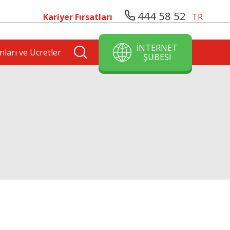
444 58 52
Kariyer Fırsatları
TR
İNTERNET
nları ve Ücretler
ŞUBESİ