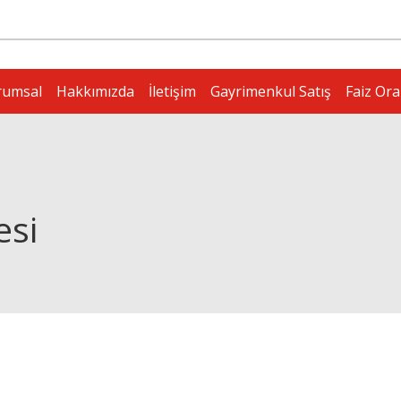
rumsal
Hakkımızda
İletişim
Gayrimenkul Satış
Faiz Ora
esi