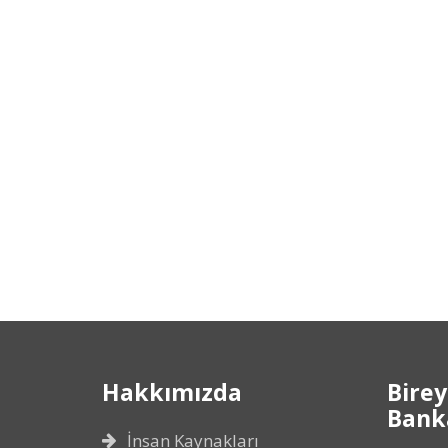
Hakkımızda
Birey
Banka
İnsan Kaynakları