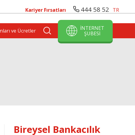
444 58 52
Kariyer Fırsatları
TR
İNTERNET
nları ve Ücretler
ŞUBESİ
Bireysel Bankacılık