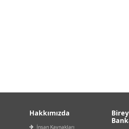
Hakkımızda
Birey
Banka
İnsan Kaynakları