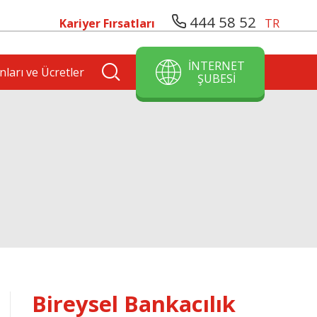
444 58 52
Kariyer Fırsatları
TR
İNTERNET
nları ve Ücretler
ŞUBESİ
Bireysel Bankacılık