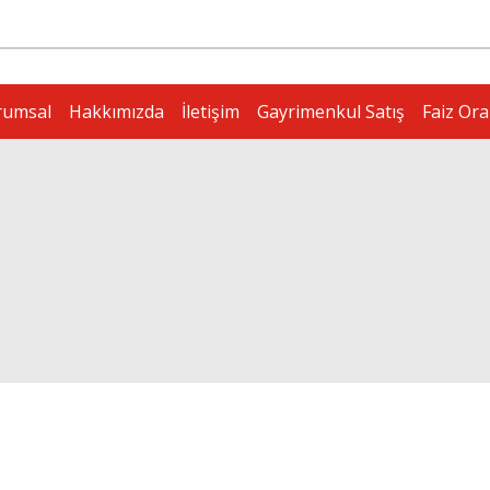
rumsal
Hakkımızda
İletişim
Gayrimenkul Satış
Faiz Ora