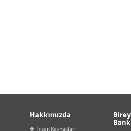
Hakkımızda
Birey
Banka
İnsan Kaynakları