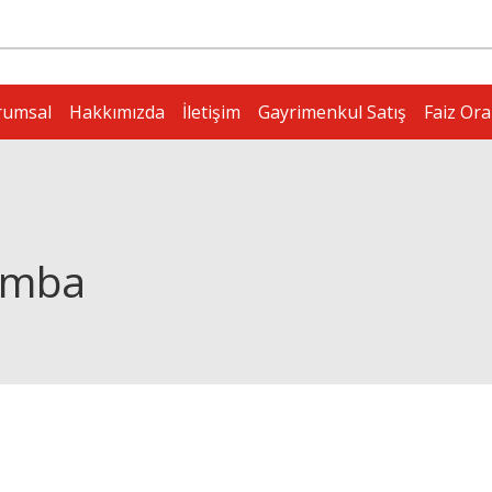
rumsal
Hakkımızda
İletişim
Gayrimenkul Satış
Faiz Ora
amba