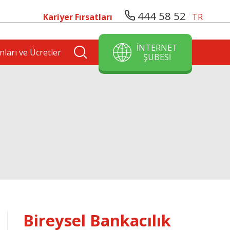
444 58 52
Kariyer Fırsatları
TR
İNTERNET
nları ve Ücretler
ŞUBESİ
Bireysel Bankacılık