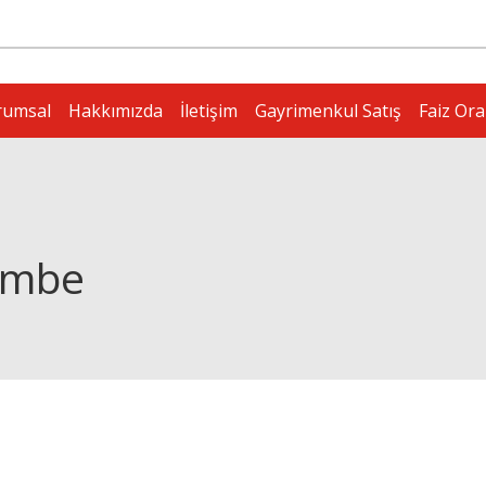
rumsal
Hakkımızda
İletişim
Gayrimenkul Satış
Faiz Ora
embe