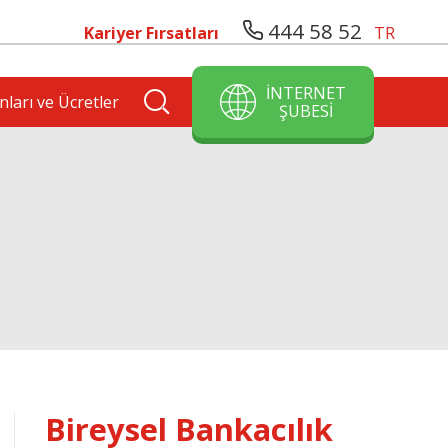
444 58 52
Kariyer Fırsatları
TR
İNTERNET
nları ve Ücretler
ŞUBESİ
Bireysel Bankacılık