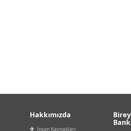
Hakkımızda
Birey
Banka
İnsan Kaynakları