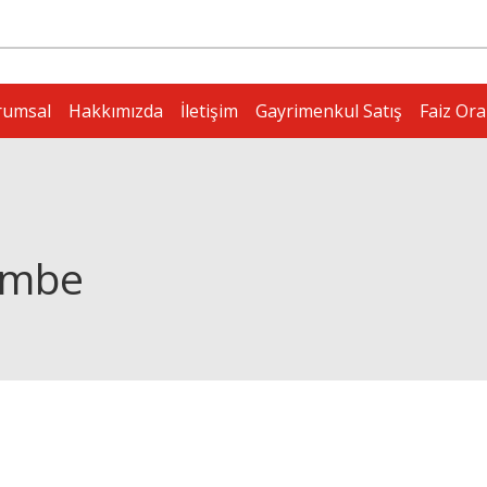
rumsal
Hakkımızda
İletişim
Gayrimenkul Satış
Faiz Ora
şembe