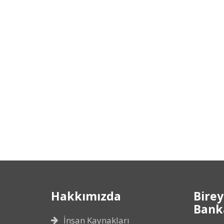
Hakkımızda
Birey
Banka
İnsan Kaynakları