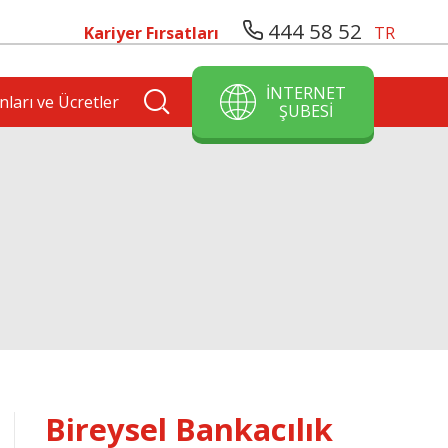
444 58 52
Kariyer Fırsatları
TR
İNTERNET
nları ve Ücretler
ŞUBESİ
Bireysel Bankacılık